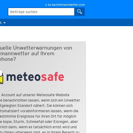
» zu kachelmannwetter.com
m
duelle Unwetterwarnungen von
mannwetter auf Ihrem
phone?
 Account auf unserer Meteosafe-Website
e benachrichten lassen, wenn sich ein Unwetter
tgelegten Standort nähert. Sie können sich
tomatisiert vorabinformieren lassen, wenn die
estimmte Ereignisse für ihren Ort für möglich
ie bspw. Sturm, Schneefall oder Eisregen, aber
rlich dann, wenn es tatsächlich ernst wird und
zu Ihnen unterwegs sind, es in Ihrem Bereich zu