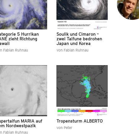
ategorie 5 Hurrikan
Soulik und Cimaron –
ANE zieht Richtung
zwei Taifune bedrohen
awaii
Japan und Korea
on
Fabian Ruhnau
von
Fabian Ruhnau
upertaifun MARIA auf
Tropensturm ALBERTO
em Nordwestpazik
von
Peter
on
Fabian Ruhnau