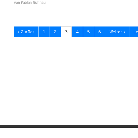
von
Fabian Ruhnau
‹ Zurück
1
2
3
4
5
6
Weiter ›
Le