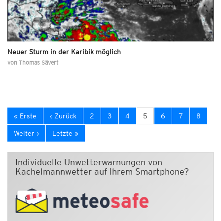
Neuer Sturm in der Karibik möglich
von
Thomas Sävert
« Erste
‹ Zurück
2
3
4
5
6
7
8
Weiter ›
Letzte »
Individuelle Unwetterwarnungen von
Kachelmannwetter auf Ihrem Smartphone?