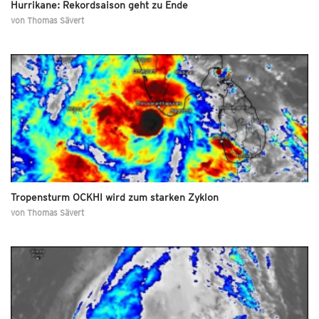
Hurrikane: Rekordsaison geht zu Ende
von
Thomas Sävert
Tropensturm OCKHI wird zum starken Zyklon
von
Thomas Sävert