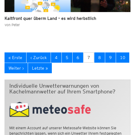
Kaltfront quer überm Land – es wird herbstlich
von
Peter
« Erste
‹ Zurück
4
5
6
7
8
9
10
Weiter ›
Letzte »
Individuelle Unwetterwarnungen von
Kachelmannwetter auf Ihrem Smartphone?
Mit einem Account auf unserer Meteosafe-Website können Sie
benachrichten lassen, wenn sich ein Unwetter Ihrem festgelegten