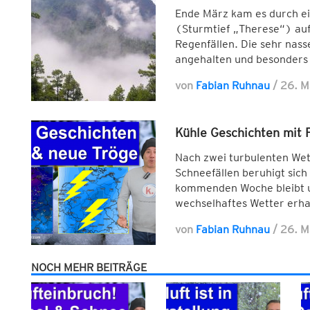
Ende März kam es durch ei
(Sturmtief „Therese“) auf
Regenfällen. Die sehr nas
angehalten und besonders
von
Fabian Ruhnau
/
26. 
Kühle Geschichten mit 
Nach zwei turbulenten We
Schneefällen beruhigt sich
kommenden Woche bleibt u
wechselhaftes Wetter erha
von
Fabian Ruhnau
/
26. 
NOCH MEHR BEITRÄGE