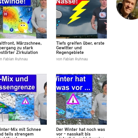
ltfront, Märzschnee,
Tiefs greifen über, erste
bergang zu stark
Gewitter und
störter Zirkulation
Regengebiete
on
Fabian Ruhnau
von
Fabian Ruhnau
inter-Mix mit Schnee
Der Winter hat noch was
nd teils strengem
vor – nasskalt bis