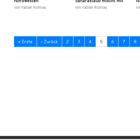
Nordwesten
Saharastaub mischt mit
N
von
Fabian Ruhnau
von
Fabian Ruhnau
v
« Erste
‹ Zurück
2
3
4
5
6
7
8