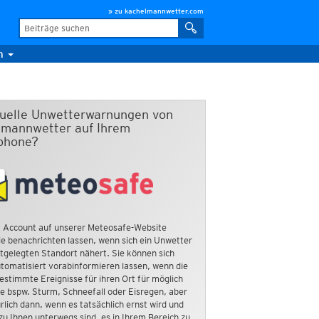
» zu kachelmannwetter.com
m
duelle Unwetterwarnungen von
mannwetter auf Ihrem
phone?
 Account auf unserer Meteosafe-Website
e benachrichten lassen, wenn sich ein Unwetter
tgelegten Standort nähert. Sie können sich
tomatisiert vorabinformieren lassen, wenn die
estimmte Ereignisse für ihren Ort für möglich
ie bspw. Sturm, Schneefall oder Eisregen, aber
rlich dann, wenn es tatsächlich ernst wird und
zu Ihnen unterwegs sind, es in Ihrem Bereich zu