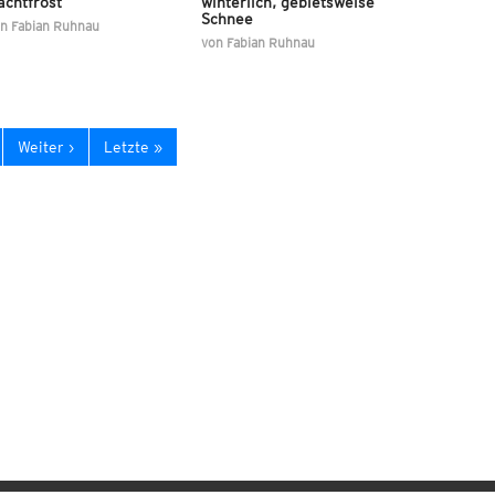
achtfrost
winterlich, gebietsweise
Schnee
on
Fabian Ruhnau
von
Fabian Ruhnau
Weiter ›
Letzte »