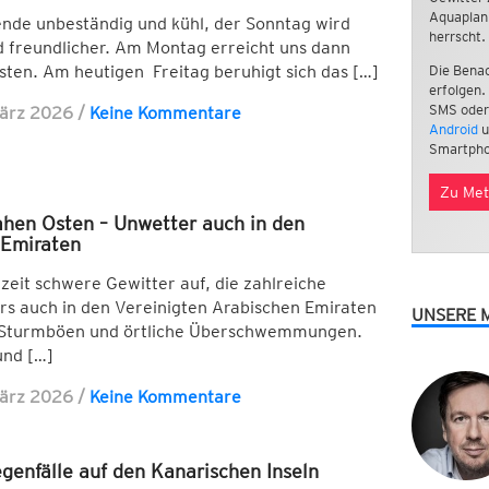
Aquaplan
nde unbeständig und kühl, der Sonntag wird
herrscht.
d freundlicher. Am Montag erreicht uns dann
sten. Am heutigen Freitag beruhigt sich das […]
Die Benac
erfolgen.
SMS oder
März 2026
/
Keine Kommentare
Android
u
Smartpho
Zu Met
hen Osten – Unwetter auch in den
 Emiraten
eit schwere Gewitter auf, die zahlreiche
rs auch in den Vereinigten Arabischen Emiraten
UNSERE 
, Sturmböen und örtliche Überschwemmungen.
und […]
März 2026
/
Keine Kommentare
genfälle auf den Kanarischen Inseln