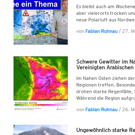
Es bleibt auch am Wochene
aber vielerorts trocken un
neue Polarluft aus Nordwe
von
Fabian Ruhnau
/
27. 
Schwere Gewitter im Na
Vereinigten Arabischen
Im Nahen Osten ziehen derz
Regionen treffen. Besonde
drohen starke Regenfälle
Während die Region aufgr
von
Fabian Ruhnau
/
26. 
Ungewöhnlich starke Re