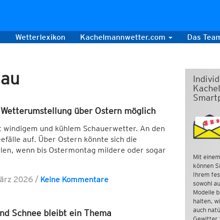
s
Wetterlexikon
Kachelmannwetter.com
Das Tea
nau
Indivi
Kachel
Smart
Wetterumstellung über Ostern möglich
t windigem und kühlem Schauerwetter. An den
älle auf. Über Ostern könnte sich die
llen, wenn bis Ostermontag mildere oder sogar
Mit einem
können Si
Ihrem fes
März 2026
/
Keine Kommentare
sowohl au
Modelle b
halten, w
auch natü
nd Schnee bleibt ein Thema
Gewitter 