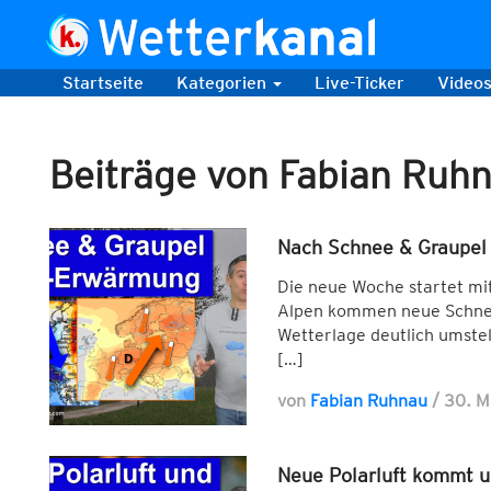
Startseite
Kategorien
Live-Ticker
Video
Beiträge von Fabian Ruh
Nach Schnee & Graupel 
Die neue Woche startet mi
Alpen kommen neue Schneef
Wetterlage deutlich umste
[…]
von
Fabian Ruhnau
/
30. 
Neue Polarluft kommt u