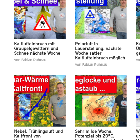
Kaltlufteinbruch mit
Polarluft in
Ka
Graupelgewittern und
Lauerstellung, nächste
Ü
Schnee nächste Woche
Woche satter
ge
Kaltlufteinbruch möglich
von
Fabian Ruhnau
v
von
Fabian Ruhnau
Nebel, Frühlingsluft und
Sehr milde Woche,
W
Kaltfront von
Potenzial bis 20°C,
u