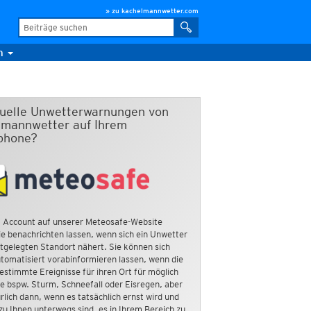
» zu kachelmannwetter.com
m
duelle Unwetterwarnungen von
mannwetter auf Ihrem
phone?
 Account auf unserer Meteosafe-Website
e benachrichten lassen, wenn sich ein Unwetter
tgelegten Standort nähert. Sie können sich
tomatisiert vorabinformieren lassen, wenn die
estimmte Ereignisse für ihren Ort für möglich
ie bspw. Sturm, Schneefall oder Eisregen, aber
rlich dann, wenn es tatsächlich ernst wird und
zu Ihnen unterwegs sind, es in Ihrem Bereich zu