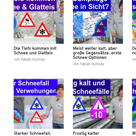
Die Tiefs kommen mit
Meist weiter kalt, aber
De
Schnee und Glatteis
große Gegensätze, erste
n
Schnee-Optionen
von
Fabian Ruhnau
v
von
Fabian Ruhnau
Starker Schneefall,
Frostig kalter
Wi