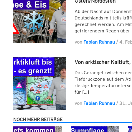
Osten/Nordosten
Ab der Nacht auf Donners
Deutschlands mit teils krä
gerechnet werden. Am Mitt
gefrierendem Regen über 
von
Fabian Ruhnau
/
4. Fe
Von arktischer Kaltluft
Das Gerangel zwischen de
Tiefdruckzone auf dem Atl
riesige Temperaturuntersc
für […]
von
Fabian Ruhnau
/
31. J
NOCH MEHR BEITRÄGE