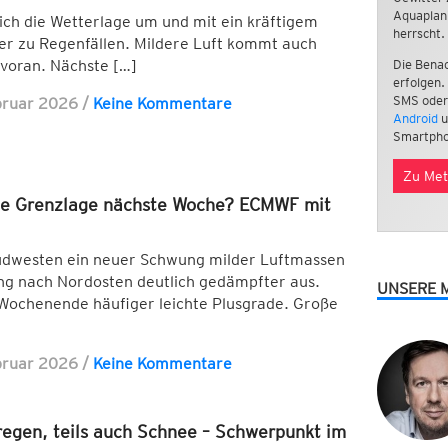
Aquaplan
sich die Wetterlage um und mit ein kräftigem
herrscht.
r zu Regenfällen. Mildere Luft kommt auch
voran. Nächste […]
Die Benac
erfolgen.
SMS oder
bruar 2026
/
Keine Kommentare
Android
u
Smartpho
Zu Met
de Grenzlage nächste Woche? ECMWF mit
dwesten ein neuer Schwung milder Luftmassen
ung nach Nordosten deutlich gedämpfter aus.
UNSERE 
 Wochenende häufiger leichte Plusgrade. Große
bruar 2026
/
Keine Kommentare
regen, teils auch Schnee – Schwerpunkt im