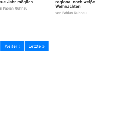
eue Jahr möglich
regional noch weiße
Weihnachten
on
Fabian Ruhnau
von
Fabian Ruhnau
Weiter ›
Letzte »