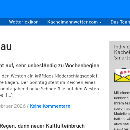
s
Wetterlexikon
Kachelmannwetter.com
Das Tea
nau
Indivi
Kachel
Smart
eht auf, sehr unbeständig zu Wochenbeginn
den Westen ein kräftiges Niederschlagsgebiet,
iefe Lagen. Der Sonntag steht im Zeichen eines
Sonntagabend neue Schneefälle auf den Westen
Mit einem
bei […]
können Si
Ihrem fes
ebruar 2026
/
Keine Kommentare
sowohl au
Modelle b
halten, w
auch natü
 Regen, dann neuer Kaltlufteinbruch
Gewitter 