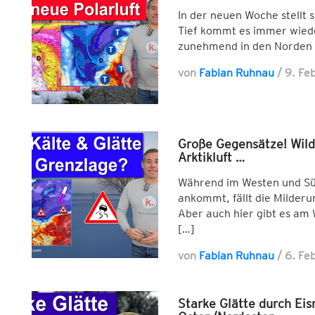
In der neuen Woche stellt 
Tief kommt es immer wiede
zunehmend in den Norden 
von
Fabian Ruhnau
/
9. Fe
Große Gegensätze! Wil
Arktikluft …
Während im Westen und Sü
ankommt, fällt die Milder
Aber auch hier gibt es am
[…]
von
Fabian Ruhnau
/
6. Fe
Starke Glätte durch Eis