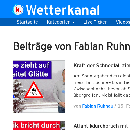
Startseite
Kategorien
Live-Ticker
Video
Beiträge von Fabian Ruh
Kräftiger Schneefall zi
Am Sonntagabend erreicht 
meist fällt Schnee bis in t
Zwischenhochs, bevor ab 
übergreifen. Meist fällt da
von
Fabian Ruhnau
/
15. F
Atlantikdurchbruch mit