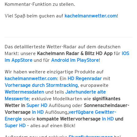
Kommentar-Funktion zu stellen.
Viel Spaß beim gucken auf
kachelmannwetter.com
!
Das detaillierteste Wetter-Radar auf dem deutschen
Markt: unsere
Kachelmann Radar & Blitz HD App
für
iOS
im AppStore
und für
Android im PlayStore
!
Wir haben weitere einzigartige Produkte auf
kachelmannwetter.com
: Ein
HD Regenradar
mit
Vorhersage durch Stormtracking
, europaweite
Wettermessdaten
und teils
Jahrhunderte alte
Messwerte
; exklusive Modellkarten wie
signifikantes
Wetter in
Super HD
Auflösung oder
Sonnenscheindauer-
Vorhersage
in HD
Auflösung
,
verfügbare Gewitter-
Energie
sowie
kompakte Wettervorhersage
in HD
und
Super HD
– alles auf einen Blick!