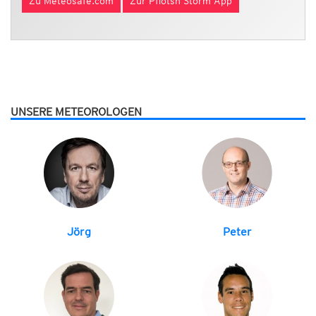
Zu Meteosafe.com
Zur Pflotsh Storm App
UNSERE METEOROLOGEN
Jörg
Peter