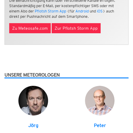
Die Benachrichtigung kann über verschiedene Kanäle erfolgen.
Standardmäßig per E-Mail, per kostenpflichtiger SMS oder mit
einem Abo der
Pflotsh Storm App
(für
Android
und
iOS
) auch
direkt per Pushnachricht auf dem Smartphone.
Zu Meteosafe.com
Zur Pflotsh Storm App
UNSERE METEOROLOGEN
Jörg
Peter