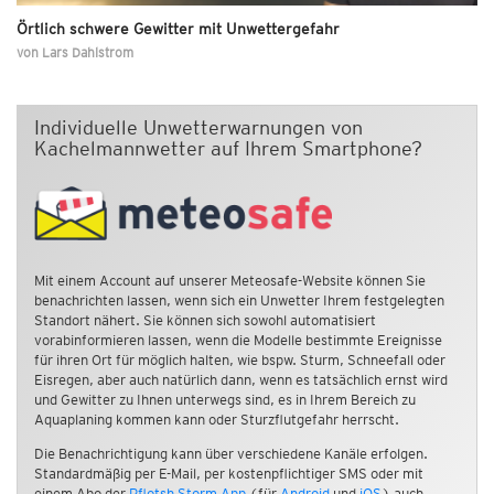
Örtlich schwere Gewitter mit Unwettergefahr
von
Lars Dahlstrom
Individuelle Unwetterwarnungen von
Kachelmannwetter auf Ihrem Smartphone?
Mit einem Account auf unserer Meteosafe-Website können Sie
benachrichten lassen, wenn sich ein Unwetter Ihrem festgelegten
Standort nähert. Sie können sich sowohl automatisiert
vorabinformieren lassen, wenn die Modelle bestimmte Ereignisse
für ihren Ort für möglich halten, wie bspw. Sturm, Schneefall oder
Eisregen, aber auch natürlich dann, wenn es tatsächlich ernst wird
und Gewitter zu Ihnen unterwegs sind, es in Ihrem Bereich zu
Aquaplaning kommen kann oder Sturzflutgefahr herrscht.
Die Benachrichtigung kann über verschiedene Kanäle erfolgen.
Standardmäßig per E-Mail, per kostenpflichtiger SMS oder mit
einem Abo der
Pflotsh Storm App
(für
Android
und
iOS
) auch