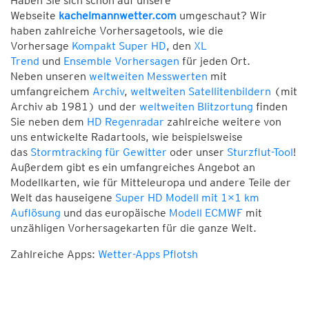
Haben Sie sich schon auf unsere
Webseite
kachelmannwetter.com
umgeschaut? Wir
haben zahlreiche Vorhersagetools, wie die
Vorhersage
Kompakt Super HD
, den
XL
Trend
und
Ensemble Vorhersagen
für jeden Ort.
Neben unseren
weltweiten Messwerten
mit
umfangreichem
Archiv
,
weltweiten Satellitenbildern
(mit
Archiv ab 1981) und der
weltweiten Blitzortung
finden
Sie neben dem
HD Regenradar
zahlreiche weitere von
uns entwickelte Radartools, wie beispielsweise
das
Stormtracking für Gewitter
oder unser
Sturzflut-Tool
!
Außerdem gibt es ein umfangreiches Angebot an
Modellkarten, wie für Mitteleuropa und andere Teile der
Welt das hauseigene
Super HD Modell mit 1×1 km
Auflösung
und das europäische
Modell ECMWF
mit
unzähligen Vorhersagekarten für die ganze Welt.
Zahlreiche Apps:
Wetter-Apps Pflotsh