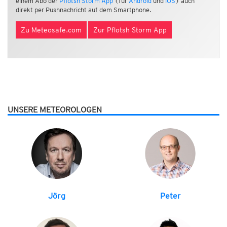
einem Abo der
Pflotsh Storm App
(für
Android
und
iOS
) auch
direkt per Pushnachricht auf dem Smartphone.
Zu Meteosafe.com
Zur Pflotsh Storm App
UNSERE METEOROLOGEN
Jörg
Peter