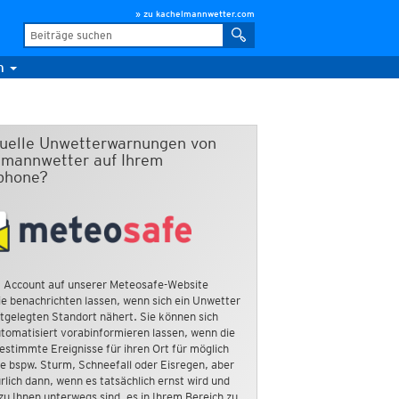
» zu kachelmannwetter.com
m
duelle Unwetterwarnungen von
mannwetter auf Ihrem
phone?
 Account auf unserer Meteosafe-Website
e benachrichten lassen, wenn sich ein Unwetter
tgelegten Standort nähert. Sie können sich
tomatisiert vorabinformieren lassen, wenn die
estimmte Ereignisse für ihren Ort für möglich
ie bspw. Sturm, Schneefall oder Eisregen, aber
rlich dann, wenn es tatsächlich ernst wird und
zu Ihnen unterwegs sind, es in Ihrem Bereich zu