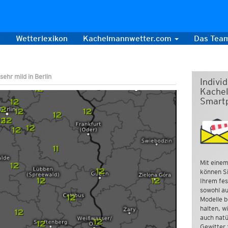
s
Wetterlexikon
Kachelmannwetter.com
Das Tea
sehr mild in Berlin
Indivi
Kachel
Smart
Mit einem
können Si
Ihrem fes
sowohl au
Modelle b
halten, w
auch natü
Gewitter 