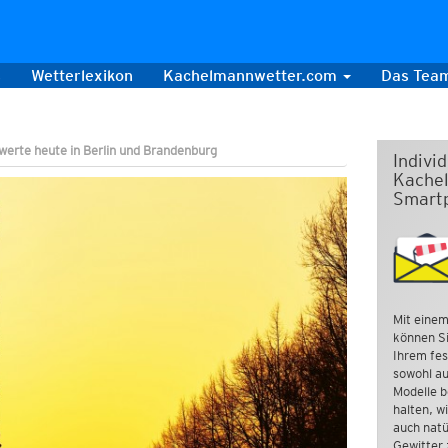
s
Wetterlexikon
Kachelmannwetter.com
Das Tea
werte heute in Berlin und Brandenburg
Indivi
Kachel
Smart
Mit einem
können Si
Ihrem fes
sowohl au
Modelle b
halten, w
auch natü
Gewitter 