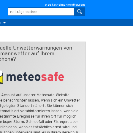
» zu kachelmannwetter.com
m
duelle Unwetterwarnungen von
mannwetter auf Ihrem
phone?
 Account auf unserer Meteosafe-Website
e benachrichten lassen, wenn sich ein Unwetter
tgelegten Standort nähert. Sie können sich
tomatisiert vorabinformieren lassen, wenn die
estimmte Ereignisse für ihren Ort für möglich
ie bspw. Sturm, Schneefall oder Eisregen, aber
rlich dann, wenn es tatsächlich ernst wird und
zu Ihnen unterwegs sind, es in Ihrem Bereich zu