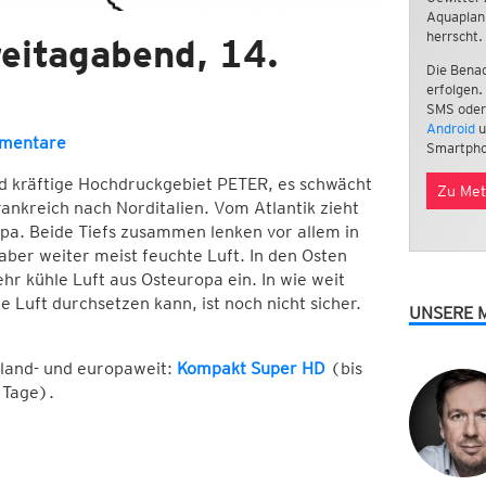
Aquaplan
herrscht.
eitagabend, 14.
Die Benac
erfolgen.
SMS oder
Android
u
mentare
Smartpho
d kräftige Hochdruckgebiet PETER, es schwächt
Zu Met
rankreich nach Norditalien. Vom Atlantik zieht
pa. Beide Tiefs zusammen lenken vor allem in
ber weiter meist feuchte Luft. In den Osten
 kühle Luft aus Osteuropa ein. In wie weit
Luft durchsetzen kann, ist noch nicht sicher.
UNSERE 
hland- und europaweit:
Kompakt Super HD
(bis
 Tage).