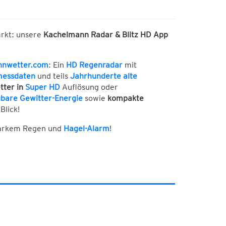
arkt: unsere
Kachelmann Radar & Blitz HD App
nnwetter.com
: Ein
HD Regenradar
mit
messdaten
und teils
Jahrhunderte alte
tter in
Super HD
Auflösung oder
bare Gewitter-Energie
sowie
kompakte
Blick!
tarkem Regen und
Hagel-Alarm
!