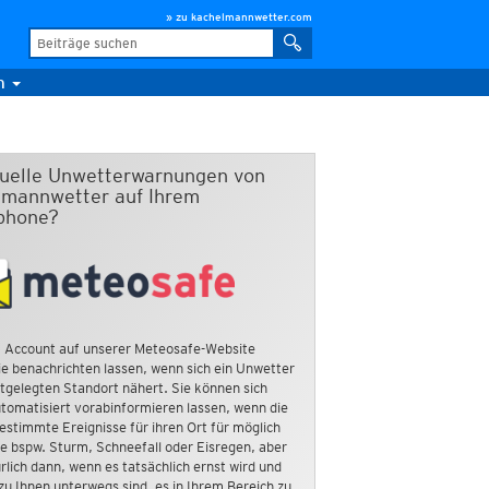
» zu kachelmannwetter.com
m
duelle Unwetterwarnungen von
mannwetter auf Ihrem
phone?
 Account auf unserer Meteosafe-Website
e benachrichten lassen, wenn sich ein Unwetter
tgelegten Standort nähert. Sie können sich
tomatisiert vorabinformieren lassen, wenn die
estimmte Ereignisse für ihren Ort für möglich
ie bspw. Sturm, Schneefall oder Eisregen, aber
rlich dann, wenn es tatsächlich ernst wird und
zu Ihnen unterwegs sind, es in Ihrem Bereich zu