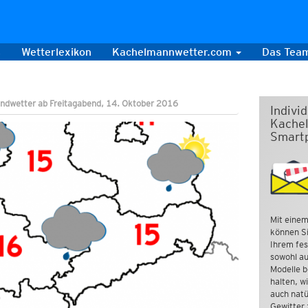
s
Wetterlexikon
Kachelmannwetter.com
Das Tea
ndwetter ab Freitagabend, 14. Oktober 2016
Indivi
Kachel
Smart
Mit einem
können Si
Ihrem fes
sowohl au
Modelle b
halten, w
auch natü
Gewitter 