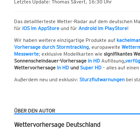
Letztes Update: Thomas Sävert, 16:30 Uhr
Das detaillierteste Wetter-Radar auf dem deutschen M
für
iOS im AppStore
und für
Android im PlayStore
!
Wir haben weitere einzigartige Produkte auf
kachelma
Vorhersage durch Stormtracking
, europaweite
Wetter
Messwerte
; exklusive Modellkarten wie
signifikantes We
Sonnenscheindauer-Vorhersage
in HD
Auflösung
,
verfüg
Wettervorhersage
in HD
und
Super HD
– alles auf einen 
Außerdem neu und exklusiv:
Sturzflutwarnungen
bei s
ÜBER DEN AUTOR
Wettervorhersage Deutschland