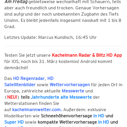
Am Freitag
gebietsweise wechselhaft mit Schauern, teils
aber auch freundlich und trocken. Genaue Vorhersagen
sind aufgrund der noch unbekannten Zugbahn des Tiefs
Unsinn. Es bleibt jedenfalls insgesamt nasskalt mit 1 bis 8
Grad.
Letztes Update: Marcus Kundisch, 16:45 Uhr
Testen Sie jetzt unsere
Kachelmann Radar & Blitz HD App
für iOS, noch bis 31. März kostenlos! Android kommt
demnächst!
Das
HD Regenradar
,
HD
Satellitenbilder
sowie
Wettervorhersagen
für jeden Ort in
Europa, zahlreiche aktuelle
Messwerte
und
(
NEU!
)
teils
Jahrhunderte alte Messwerte
der
Wetterstationen finden Sie
auf
kachelmannwetter.com
.
Außerdem: exklusive
Modellkarten wie
Schneehöhenvorhersage
in HD
und
Super HD
sowie
kompakte Wettervorhersage
in HD
und