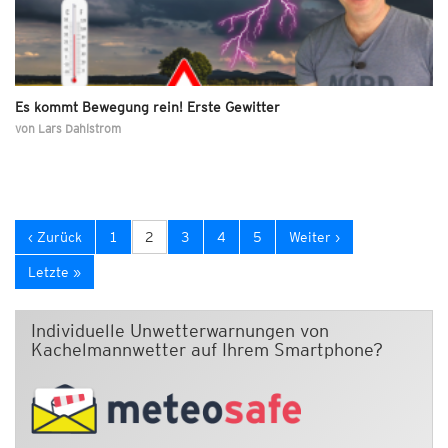
Es kommt Bewegung rein! Erste Gewitter
von
Lars Dahlstrom
‹ Zurück
1
2
3
4
5
Weiter ›
Letzte »
Individuelle Unwetterwarnungen von
Kachelmannwetter auf Ihrem Smartphone?