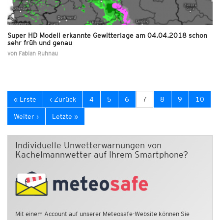
Super HD Modell erkannte Gewitterlage am 04.04.2018 schon
sehr früh und genau
von
Fabian Ruhnau
« Erste
‹ Zurück
4
5
6
7
8
9
10
Weiter ›
Letzte »
Individuelle Unwetterwarnungen von
Kachelmannwetter auf Ihrem Smartphone?
Mit einem Account auf unserer Meteosafe-Website können Sie