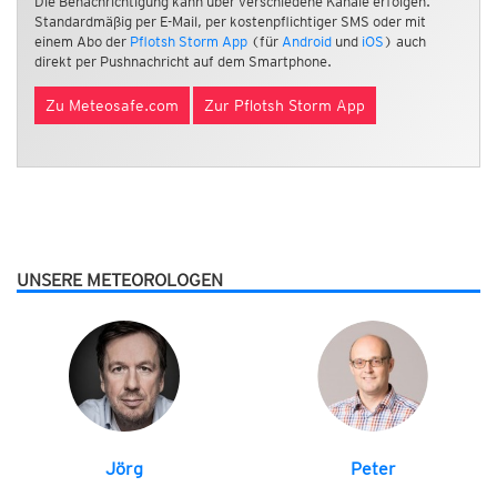
Die Benachrichtigung kann über verschiedene Kanäle erfolgen.
Standardmäßig per E-Mail, per kostenpflichtiger SMS oder mit
einem Abo der
Pflotsh Storm App
(für
Android
und
iOS
) auch
direkt per Pushnachricht auf dem Smartphone.
Zu Meteosafe.com
Zur Pflotsh Storm App
UNSERE METEOROLOGEN
Jörg
Peter