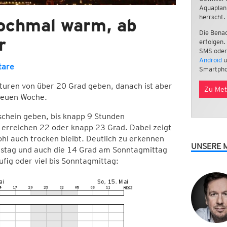
Aquaplan
herrscht.
Nochmal warm, ab
Die Benac
r
erfolgen.
SMS oder
Android
u
tare
Smartpho
turen von über 20 Grad geben, danach ist aber
Zu Met
 neuen Woche.
chein geben, bis knapp 9 Stunden
 erreichen 22 oder knapp 23 Grad. Dabei zeigt
ohl auch trocken bleibt. Deutlich zu erkennen
UNSERE 
stag und auch die 14 Grad am Sonntagmittag
fig oder viel bis Sonntagmittag: