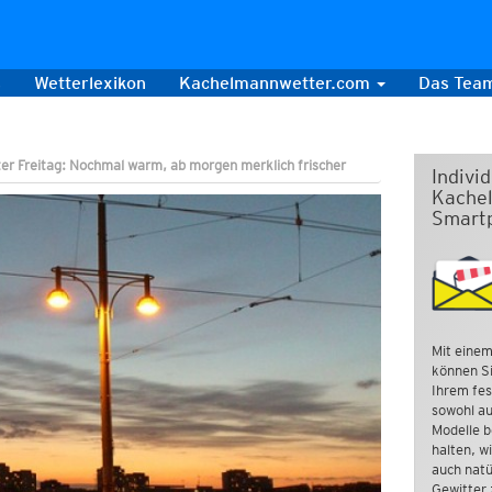
s
Wetterlexikon
Kachelmannwetter.com
Das Tea
ter Freitag: Nochmal warm, ab morgen merklich frischer
Indivi
Kachel
Smart
Mit einem
können Si
Ihrem fes
sowohl au
Modelle b
halten, w
auch natü
Gewitter 