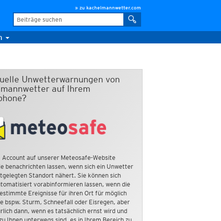
» zu kachelmannwetter.com
m
duelle Unwetterwarnungen von
mannwetter auf Ihrem
phone?
 Account auf unserer Meteosafe-Website
e benachrichten lassen, wenn sich ein Unwetter
tgelegten Standort nähert. Sie können sich
tomatisiert vorabinformieren lassen, wenn die
estimmte Ereignisse für ihren Ort für möglich
ie bspw. Sturm, Schneefall oder Eisregen, aber
rlich dann, wenn es tatsächlich ernst wird und
zu Ihnen unterwegs sind, es in Ihrem Bereich zu