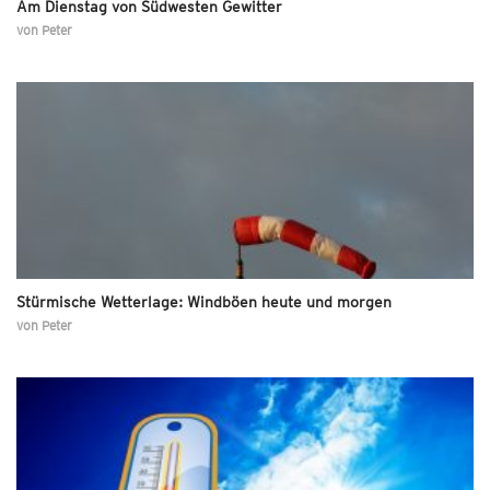
Am Dienstag von Südwesten Gewitter
von
Peter
Stürmische Wetterlage: Windböen heute und morgen
von
Peter