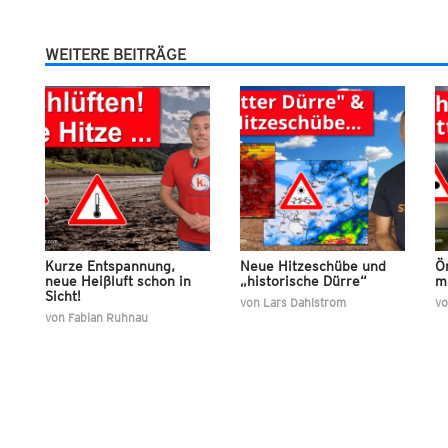
WEITERE BEITRÄGE
Kurze Entspannung,
Neue Hitzeschübe und
Ör
neue Heißluft schon in
„historische Dürre“
m
Sicht!
von
Lars Dahlstrom
v
von
Fabian Ruhnau