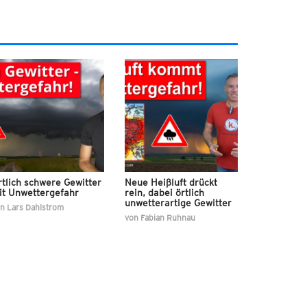
tlich schwere Gewitter
Neue Heißluft drückt
it Unwettergefahr
rein, dabei örtlich
unwetterartige Gewitter
on
Lars Dahlstrom
von
Fabian Ruhnau