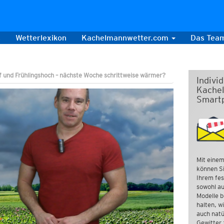
s
Wetterlexikon
Kachelmannwetter.com
Das Tea
 und Frühlingshoch – nächste Woche schrittweise wärmer?
Indivi
Kachel
Smart
Mit einem
können Si
Ihrem fes
sowohl au
Modelle b
halten, w
auch natü
Gewitter 