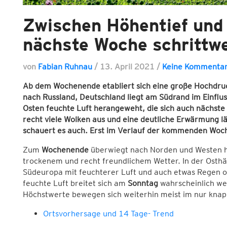
Zwischen Höhentief und 
nächste Woche schrittw
von
Fabian Ruhnau
/
13. April 2021
/
Keine Kommenta
Ab dem Wochenende etabliert sich eine große Hochdru
nach Russland, Deutschland liegt am Südrand im Einflus
Osten feuchte Luft herangeweht, die sich auch nächste 
recht viele Wolken aus und eine deutliche Erwärmung lä
schauert es auch. Erst im Verlauf der kommenden Woc
Zum
Wochenende
überwiegt nach Norden und Westen 
trockenem und recht freundlichem Wetter. In der Osthäl
Südeuropa mit feuchterer Luft und auch etwas Regen o
feuchte Luft breitet sich am
Sonntag
wahrscheinlich we
Höchstwerte bewegen sich weiterhin meist im nur knapp
Ortsvorhersage und 14 Tage- Trend