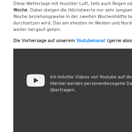
Diese Wetterlage mit feuchter Luft, teils auch Regen o
Woche
. Dabei steigen die Höchstwerte nur sehr langs
Woche beziehungsweise in der zweiten Wochenhälfte bes
durchsetzen wird. Das am ehesten im Westen und Nord
weiter bergauf gehen.
Die Vorhersage auf unserem
Youtubekanal
(gerne abon
Ich möchte Videos von Youtube auf d
Hierbei werden personenbezogene Dat
übertragen.