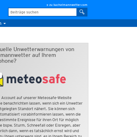
» zu kachelmannwetter.com
m
duelle Unwetterwarnungen von
mannwetter auf Ihrem
phone?
 Account auf unserer Meteosafe-Website
e benachrichten lassen, wenn sich ein Unwetter
tgelegten Standort nähert. Sie können sich
tomatisiert vorabinformieren lassen, wenn die
estimmte Ereignisse für ihren Ort für möglich
ie bspw. Sturm, Schneefall oder Eisregen, aber
rlich dann, wenn es tatsächlich ernst wird und
zu Ihnen unterwegs sind, es in Ihrem Bereich zu