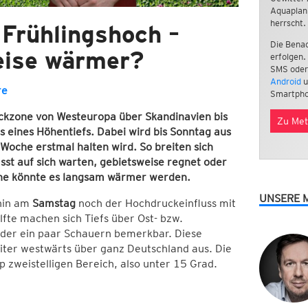
Aquaplan
herrscht.
Frühlingshoch –
Die Benac
eise wärmer?
erfolgen.
SMS oder
Android
u
re
Smartpho
ckzone von Westeuropa über Skandinavien bis
Zu Met
s eines Höhentiefs. Dabei wird bis Sonntag aus
Woche erstmal halten wird. So breiten sich
sst auf sich warten, gebietsweise regnet oder
he könnte es langsam wärmer werden.
UNSERE 
hin am
Samstag
noch der Hochdruckeinfluss mit
fte machen sich Tiefs über Ost- bzw.
der ein paar Schauern bemerkbar. Diese
iter westwärts über ganz Deutschland aus. Die
 zweistelligen Bereich, also unter 15 Grad.