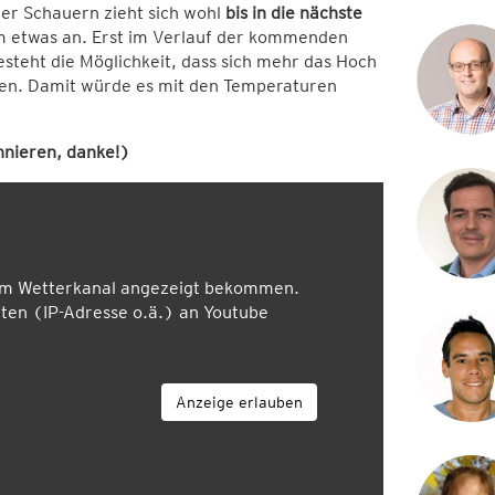
der Schauern zieht sich wohl
bis in die nächste
am etwas an. Erst im Verlauf der kommenden
teht die Möglichkeit, dass sich mehr das Hoch
en. Damit würde es mit den Temperaturen
nieren, danke!)
em Wetterkanal angezeigt bekommen.
en (IP-Adresse o.ä.) an Youtube
Anzeige erlauben