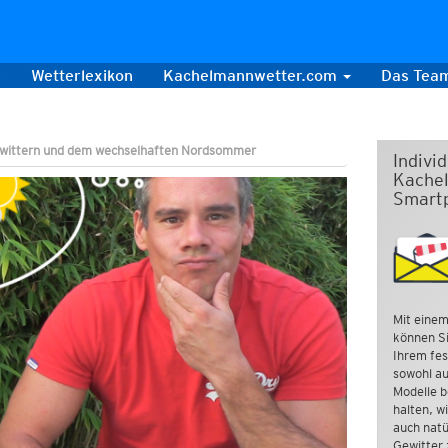
s
Wetterlexikon
Kachelmannwetter.com
Das Tea
ewittern und dem wechselhaften Nordsommer
Indivi
Kachel
Smart
Mit einem
können Si
Ihrem fes
sowohl au
Modelle b
halten, w
auch natü
Gewitter 