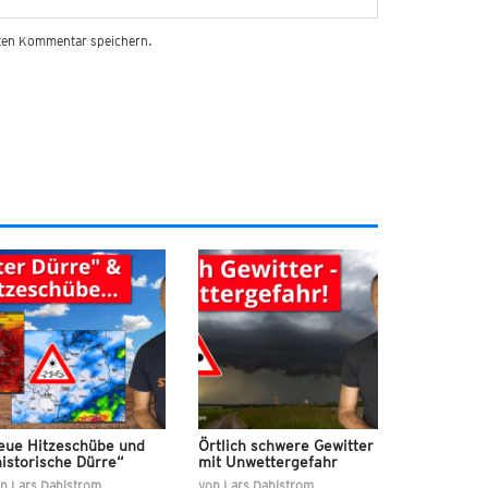
sten Kommentar speichern.
eue Hitzeschübe und
Örtlich schwere Gewitter
istorische Dürre“
mit Unwettergefahr
on
Lars Dahlstrom
von
Lars Dahlstrom