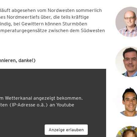
erläuft abgesehen vom Nordwesten sommerlich
es Nordmeertiefs über, die teils kräftige
windig, bei Gewittern können Sturmböen
 Temperaturgegensätze zwischen dem Südwesten
nieren, danke!)
em Wetterkanal angezeigt bekommen.
en (IP-Adresse o.ä.) an Youtube
Anzeige erlauben