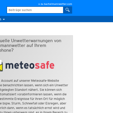
» zu kachelmannwetter.com
m
duelle Unwetterwarnungen von
mannwetter auf Ihrem
phone?
 Account auf unserer Meteosafe-Website
e benachrichten lassen, wenn sich ein Unwetter
tgelegten Standort nähert. Sie können sich
tomatisiert vorabinformieren lassen, wenn die
estimmte Ereignisse für ihren Ort für möglich
ie bspw. Sturm, Schneefall oder Eisregen, aber
rlich dann, wenn es tatsächlich ernst wird und
zu Ihnen unterwegs sind, es in Ihrem Bereich zu