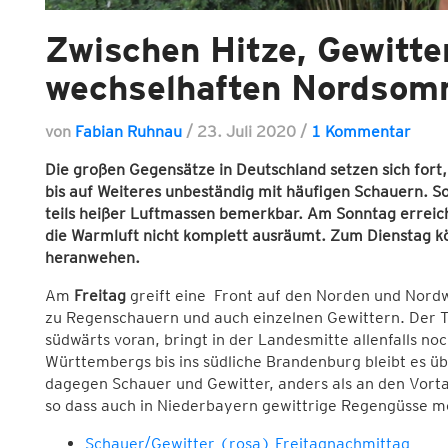
Zwischen Hitze, Gewitt
wechselhaften Nordsom
von
Fabian Ruhnau
/
23. Juli 2020
/
1 Kommentar
Die großen Gegensätze in Deutschland setzen sich fort
bis auf Weiteres unbeständig mit häufigen Schauern. S
teils heißer Luftmassen bemerkbar. Am Sonntag erreich
die Warmluft nicht komplett ausräumt. Zum Dienstag kö
heranwehen.
Am
Freitag
greift eine Front auf den Norden und Nord
zu Regenschauern und auch einzelnen Gewittern. Der 
südwärts voran, bringt in der Landesmitte allenfalls n
Württembergs bis ins südliche Brandenburg bleibt es üb
dagegen Schauer und Gewitter, anders als an den Vort
so dass auch in Niederbayern gewittrige Regengüsse mö
Schauer/Gewitter (rosa) Freitagnachmittag