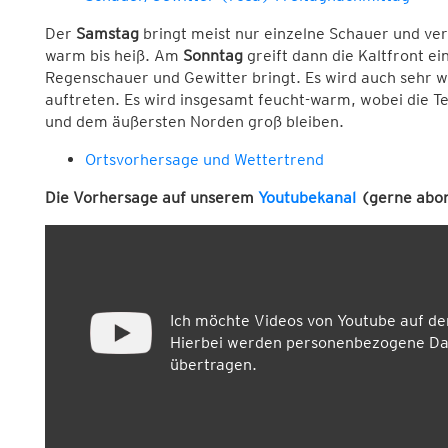
Der
Samstag
bringt meist nur einzelne Schauer und v
warm bis heiß. Am
Sonntag
greift dann die Kaltfront ein
Regenschauer und Gewitter bringt. Es wird auch sehr 
auftreten. Es wird insgesamt feucht-warm, wobei die
und dem äußersten Norden groß bleiben.
Ortsvorhersage und Wettertrend
Die Vorhersage auf unserem
Youtubekanal
(gerne abon
Ich möchte Videos von Youtube auf d
Hierbei werden personenbezogene Dat
übertragen.