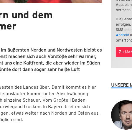
Aquaplan
herrscht.
ern und dem
Die Benac
mer
erfolgen.
SMS oder
Android
u
Smartpho
, im äußersten Norden und Nordwesten bleibt es
Zu Met
onst machen sich auch Vorstöße sehr warmer,
t uns eine Kaltfront, die aber wieder im Süden
nnte dort dann sogar sehr heiße Luft
UNSERE 
westen des Landes über. Damit kommt es hier
Tiefausläufer kommt unter Abschwächung
och einzelne Schauer. Vom Großteil Baden-
erwiegend trocken. In Bayern breiten sich
agen, etwas weiter nach Norden und Osten aus,
glich sind.