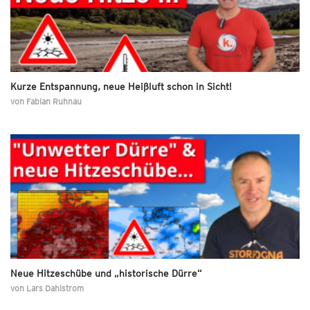
Kurze Entspannung, neue Heißluft schon in Sicht!
von
Fabian Ruhnau
Neue Hitzeschübe und „historische Dürre“
von
Lars Dahlstrom