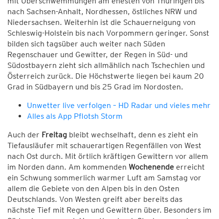
mit Überschwemmungen am ehesten von Thüringen bis
nach Sachsen-Anhalt, Nordhessen, östliches NRW und
Niedersachsen. Weiterhin ist die Schauerneigung von
Schleswig-Holstein bis nach Vorpommern geringer. Sonst
bilden sich tagsüber auch weiter nach Süden
Regenschauer und Gewitter, der Regen in Süd- und
Südostbayern zieht sich allmählich nach Tschechien und
Österreich zurück. Die Höchstwerte liegen bei kaum 20
Grad in Südbayern und bis 25 Grad im Nordosten.
Unwetter live verfolgen – HD Radar und vieles mehr
Alles als App Pflotsh Storm
Auch der
Freitag
bleibt wechselhaft, denn es zieht ein
Tiefausläufer mit schauerartigen Regenfällen von West
nach Ost durch. Mit örtlich kräftigen Gewittern vor allem
im Norden dann. Am kommenden
Wochenende
erreicht
ein Schwung sommerlich warmer Luft am Samstag vor
allem die Gebiete von den Alpen bis in den Osten
Deutschlands. Von Westen greift aber bereits das
nächste Tief mit Regen und Gewittern über. Besonders im