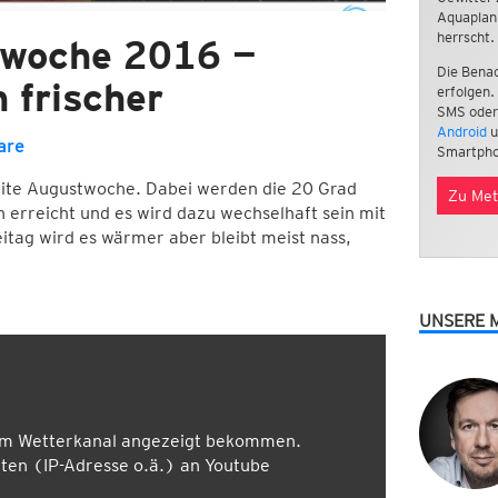
Aquaplan
herrscht.
twoche 2016 —
Die Benac
 frischer
erfolgen.
SMS oder
Android
u
are
Smartpho
weite Augustwoche. Dabei werden die 20 Grad
Zu Met
erreicht und es wird dazu wechselhaft sein mit
tag wird es wärmer aber bleibt meist nass,
UNSERE 
em Wetterkanal angezeigt bekommen.
en (IP-Adresse o.ä.) an Youtube