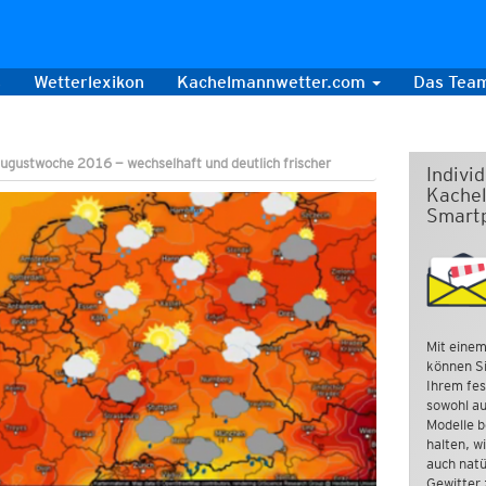
s
Wetterlexikon
Kachelmannwetter.com
Das Tea
gustwoche 2016 — wechselhaft und deutlich frischer
Indivi
Kachel
Smart
Mit einem
können Si
Ihrem fes
sowohl au
Modelle b
halten, w
auch natü
Gewitter 