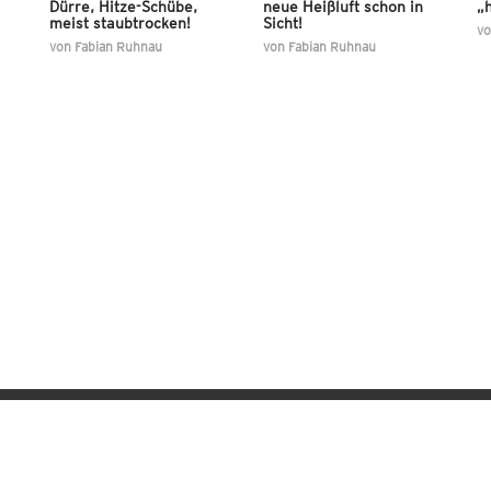
Dürre, Hitze-Schübe,
neue Heißluft schon in
„h
meist staubtrocken!
Sicht!
v
von
Fabian Ruhnau
von
Fabian Ruhnau
Wetter-Apps für iOS & Android
Datenschutz
Privacy-Manager