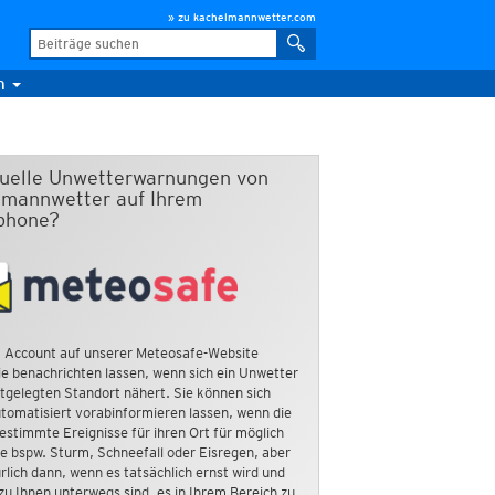
» zu kachelmannwetter.com
m
duelle Unwetterwarnungen von
mannwetter auf Ihrem
phone?
 Account auf unserer Meteosafe-Website
e benachrichten lassen, wenn sich ein Unwetter
tgelegten Standort nähert. Sie können sich
tomatisiert vorabinformieren lassen, wenn die
estimmte Ereignisse für ihren Ort für möglich
ie bspw. Sturm, Schneefall oder Eisregen, aber
rlich dann, wenn es tatsächlich ernst wird und
zu Ihnen unterwegs sind, es in Ihrem Bereich zu