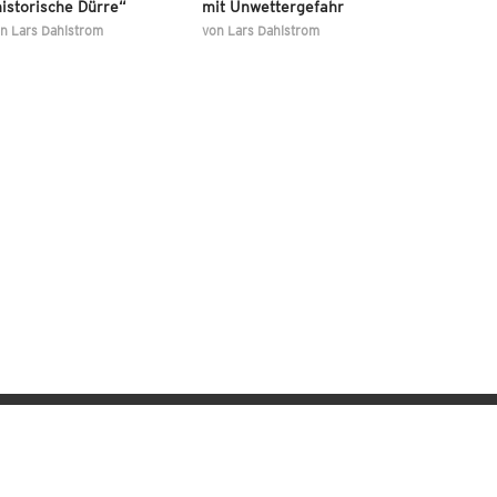
istorische Dürre“
mit Unwettergefahr
on
Lars Dahlstrom
von
Lars Dahlstrom