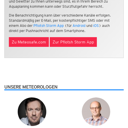
und Gewitter zu Ihnen unterwegs sind, es in Ihrem Bereich zu
Aquaplaning kommen kann oder Sturzflutgefahr herrscht.
Die Benachrichtigung kann über verschiedene Kanäle erfolgen.
Standardmäßig per E-Mail, per kostenpflichtiger SMS oder mit
einem Abo der
Pflotsh Storm App
(für
Android
und
iOS
) auch
direkt per Pushnachricht auf dem Smartphone.
Zu Meteosafe.com
Zur Pflotsh Storm App
UNSERE METEOROLOGEN