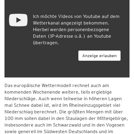
Ich möchte Videos von Youtube auf dem
Wetterkanal angezeigt bekommen.
Hierbei werden personenbezogene
Daten (IP-Adresse o.ä.) an Youtube
übertragen.
Anzeige erlauben
Das europäische Wettermodell rechnet auch am
kommenden Wochenende weitere, teils ergiebige
Niederschläge. Auch wenn teilweise in höheren Lagen
mal Schnee dabei ist, wird im Rheineinzugsgebiet viel
Niederschlag berechnet. Die größten Mengen mit über
100 mm sollen dabei in den Staulagen der Mittelgebirge,
insbesondere auch im Schwarzwald und in den Vogesen
sowie generell im Südwesten Deutschlands und im