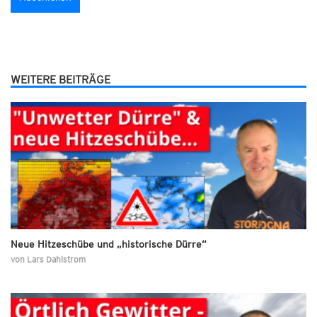
WEITERE BEITRÄGE
Neue Hitzeschübe und „historische Dürre“
von
Lars Dahlstrom