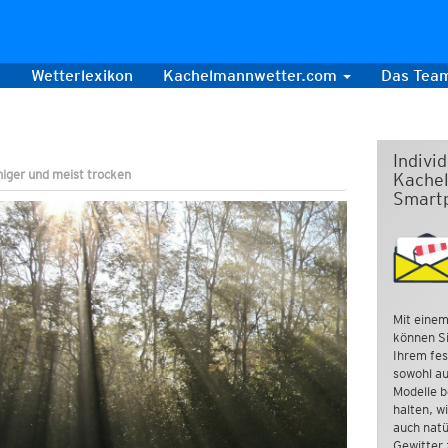
s
Wetterlexikon
Kachelmannwetter.com
Das Tea
Indivi
higer und meist trocken
Kachel
Smart
Mit einem
können Si
Ihrem fes
sowohl au
Modelle b
halten, w
auch natü
Gewitter 