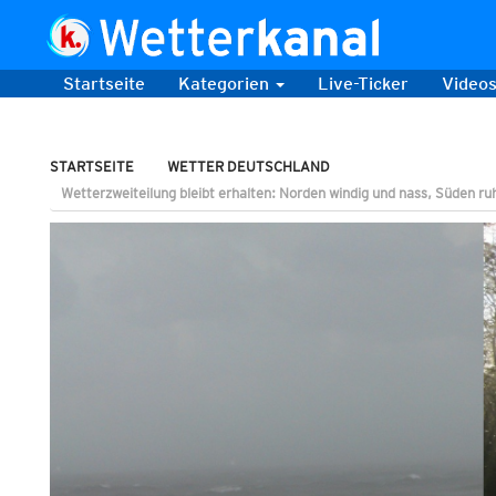
Startseite
Kategorien
Live-Ticker
Video
STARTSEITE
WETTER DEUTSCHLAND
Wetterzweiteilung bleibt erhalten: Norden windig und nass, Süden ru