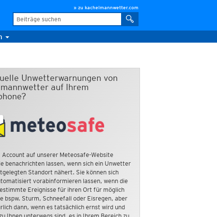
» zu kachelmannwetter.com
m
duelle Unwetterwarnungen von
mannwetter auf Ihrem
phone?
 Account auf unserer Meteosafe-Website
e benachrichten lassen, wenn sich ein Unwetter
tgelegten Standort nähert. Sie können sich
tomatisiert vorabinformieren lassen, wenn die
estimmte Ereignisse für ihren Ort für möglich
ie bspw. Sturm, Schneefall oder Eisregen, aber
rlich dann, wenn es tatsächlich ernst wird und
zu Ihnen unterwegs sind, es in Ihrem Bereich zu