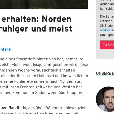
Aquaplan
herrscht.
 erhalten: Norden
Die Benac
erfolgen.
ruhiger und meist
SMS oder
Android
u
Smartpho
Zu Met
ntare
 eines Sturmtiefs hinter sich hat, bemerkte
 nicht viel davon. Insgesamt gesehen wird diese
ommenden Woche voraussichtlich erhalten
UNSERE 
reich der Iberischen Halbinsel und im westlichen
es seine Fühler etwas mehr nach Norden aus,
fs mit ihren Fronten zeitweise von Westen her
hland und kommen im Süden wenn überhaupt nur
euen Randtiefs
, das über Dänemark hinwegzieht
u starken bis stürmischen Böen kommen mit