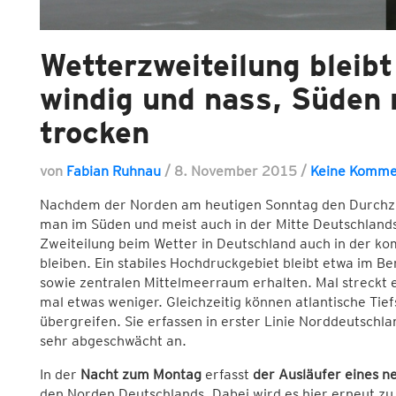
Wetterzweiteilung bleibt
windig und nass, Süden 
trocken
von
Fabian Ruhnau
/
8. November 2015
/
Keine Komme
Nachdem der Norden am heutigen Sonntag den Durchzug
man im Süden und meist auch in der Mitte Deutschlands
Zweiteilung beim Wetter in Deutschland auch in der k
bleiben. Ein stabiles Hochdruckgebiet bleibt etwa im Be
sowie zentralen Mittelmeerraum erhalten. Mal streckt 
mal etwas weniger. Gleichzeitig können atlantische Tie
übergreifen. Sie erfassen in erster Linie Norddeutsc
sehr abgeschwächt an.
In der
Nacht zum Montag
erfasst
der Ausläufer eines n
den Norden Deutschlands. Dabei wird es hier erneut z