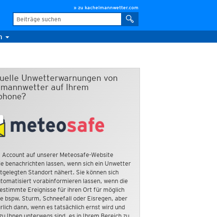
» zu kachelmannwetter.com
m
duelle Unwetterwarnungen von
mannwetter auf Ihrem
phone?
 Account auf unserer Meteosafe-Website
e benachrichten lassen, wenn sich ein Unwetter
tgelegten Standort nähert. Sie können sich
tomatisiert vorabinformieren lassen, wenn die
estimmte Ereignisse für ihren Ort für möglich
ie bspw. Sturm, Schneefall oder Eisregen, aber
rlich dann, wenn es tatsächlich ernst wird und
zu Ihnen unterwegs sind, es in Ihrem Bereich zu