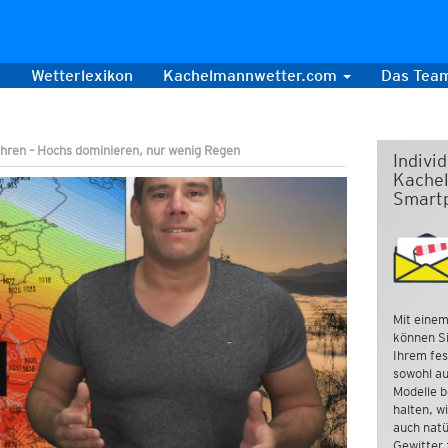
s
Wetterlexikon
Kachelmannwetter.com
Das Tea
hren – Hochs dominieren, nur wenig Regen
Indivi
Kachel
Smart
Mit einem
können Si
Ihrem fes
sowohl au
Modelle b
halten, w
auch natü
Gewitter 