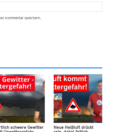
sten Kommentar speichern.
tlich schwere Gewitter
Neue Heißluft drückt
it Unwettergefahr
rein, dabei örtlich