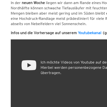
In der
neuen Woche
liegen wir dann am Rande eines Hoch
Nordhälfte können schwache Tiefausläufer mit feuchter
Mengen bleiben aber meist gering und im Süden bleibt e
eine Hochdruck-Randlage meist prädestiniert für viele
abseits von Nebelfeldern viel Sonnenschein.
Infos und die Vorhersage auf unserem
Youtubekanal
(ge
Ich möchte Videos von Youtube auf d
Hierbei werden personenbezogene Dat
übertragen.