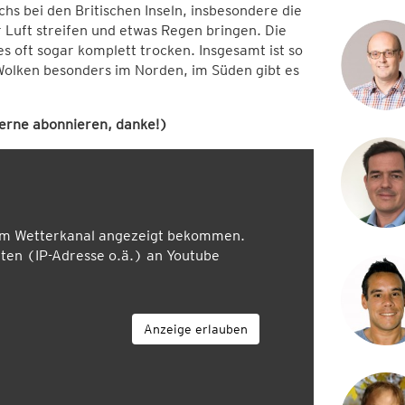
s bei den Britischen Inseln, insbesondere die
 Luft streifen und etwas Regen bringen. Die
s oft sogar komplett trocken. Insgesamt ist so
 Wolken besonders im Norden, im Süden gibt es
rne abonnieren, danke!)
em Wetterkanal angezeigt bekommen.
en (IP-Adresse o.ä.) an Youtube
Anzeige erlauben