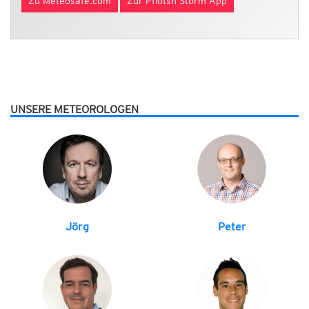
Zu Meteosafe.com
Zur Pflotsh Storm App
UNSERE METEOROLOGEN
Jörg
Peter