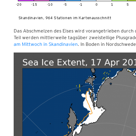
Das Abschmelzen des Eises wird vorangetrieben durch 
Teil werden mittlerweile tagsüber zweistellige Plusgra
am Mittwoch in Skandinavien
. In Boden in Nordschwede