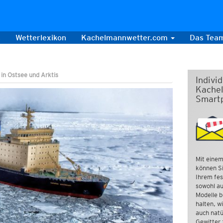
s
Wetterlexikon
Kachelmannwetter.com
Das Tea
 in Ostsee und Arktis
Indivi
Kachel
Smart
Mit einem
können Si
Ihrem fes
sowohl au
Modelle b
halten, w
auch natü
Gewitter 