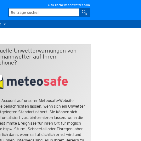
» zu kachelmannwetter.com
m
duelle Unwetterwarnungen von
mannwetter auf Ihrem
phone?
 Account auf unserer Meteosafe-Website
e benachrichten lassen, wenn sich ein Unwetter
tgelegten Standort nähert. Sie können sich
tomatisiert vorabinformieren lassen, wenn die
estimmte Ereignisse für ihren Ort für möglich
ie bspw. Sturm, Schneefall oder Eisregen, aber
rlich dann, wenn es tatsächlich ernst wird und
zu Ihnen unterwegs sind, es in Ihrem Bereich zu