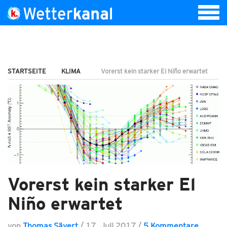
STARTSEITE
KLIMA
Vorerst kein starker El Niño erwartet
Vorerst kein starker El
Niño erwartet
von
Thomas Sävert
/
17. Juli 2017
/
5 Kommentare