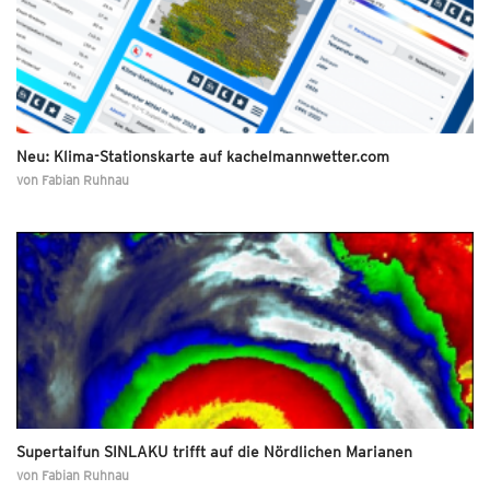
Neu: Klima-Stationskarte auf kachelmannwetter.com
von
Fabian Ruhnau
Supertaifun SINLAKU trifft auf die Nördlichen Marianen
von
Fabian Ruhnau