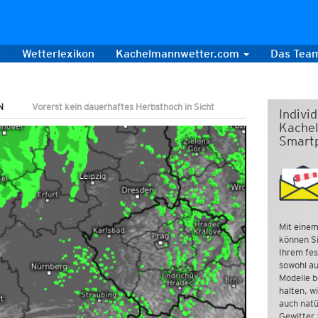
s
Wetterlexikon
Kachelmannwetter.com
Das Tea
N
Vorerst kein dauerhaftes Herbsthoch in Sicht
Indivi
Kachel
Smart
Mit einem
können Si
Ihrem fes
sowohl au
Modelle b
halten, w
auch natü
Gewitter 