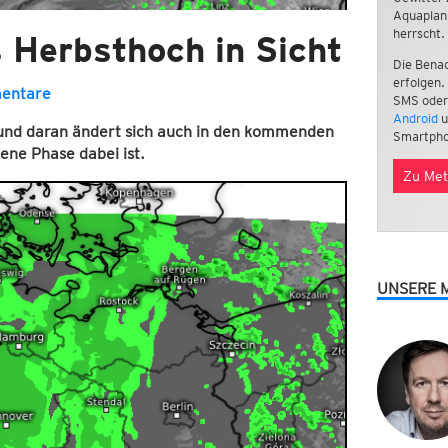
Aquaplan
herrscht.
s Herbsthoch in Sicht
Die Benac
erfolgen.
entare
SMS oder
Android
u
 und daran ändert sich auch in den kommenden
Smartpho
ene Phase dabei ist.
Zu Met
UNSERE 