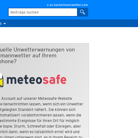
» zu kachelmannwetter.com
m
duelle Unwetterwarnungen von
mannwetter auf Ihrem
phone?
 Account auf unserer Meteosafe-Website
e benachrichten lassen, wenn sich ein Unwetter
tgelegten Standort nähert. Sie können sich
tomatisiert vorabinformieren lassen, wenn die
estimmte Ereignisse für ihren Ort für möglich
ie bspw. Sturm, Schneefall oder Eisregen, aber
rlich dann, wenn es tatsächlich ernst wird und
zu Ihnen unterwegs sind, es in Ihrem Bereich zu