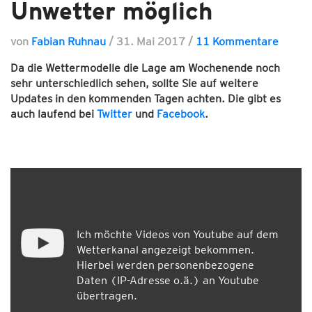
Unwetter möglich
von
Fabian Ruhnau
/
31. Mai 2017
/
11 Kommentare
Da die Wettermodelle die Lage am Wochenende noch
sehr unterschiedlich sehen, sollte Sie auf weitere
Updates in den kommenden Tagen achten. Die gibt es
auch laufend bei
Twitter
und
Facebook
.
Ich möchte Videos von Youtube auf dem
Wetterkanal angezeigt bekommen.
Hierbei werden personenbezogene
Daten (IP-Adresse o.ä.) an Youtube
übertragen.