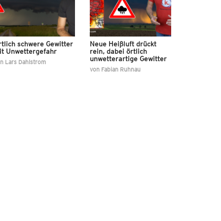
tlich schwere Gewitter
Neue Heißluft drückt
it Unwettergefahr
rein, dabei örtlich
unwetterartige Gewitter
on
Lars Dahlstrom
von
Fabian Ruhnau