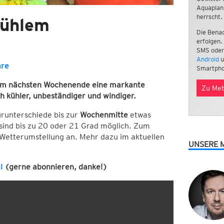
Aquaplan
herrscht.
kühlem
Die Benac
erfolgen.
SMS oder
Android
u
are
Smartpho
zum nächsten Wochenende eine markante
Zu Met
ch kühler, unbeständiger und windiger.
urunterschiede bis zur
Wochenmitte
etwas
sind bis zu 20 oder 21 Grad möglich. Zum
 Wetterumstellung an. Mehr dazu im aktuellen
UNSERE 
l
(gerne abonnieren, danke!)