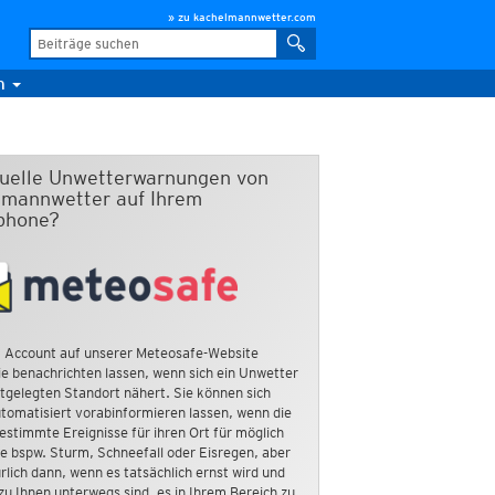
» zu kachelmannwetter.com
m
duelle Unwetterwarnungen von
mannwetter auf Ihrem
phone?
 Account auf unserer Meteosafe-Website
e benachrichten lassen, wenn sich ein Unwetter
tgelegten Standort nähert. Sie können sich
tomatisiert vorabinformieren lassen, wenn die
estimmte Ereignisse für ihren Ort für möglich
ie bspw. Sturm, Schneefall oder Eisregen, aber
rlich dann, wenn es tatsächlich ernst wird und
zu Ihnen unterwegs sind, es in Ihrem Bereich zu