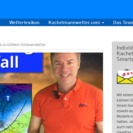
s
Wetterlexikon
Kachelmannwetter.com
Das Tea
 zu kühlem Schauerwetter
Indivi
Kachel
Smart
Mit einem
können Si
Ihrem fes
sowohl au
Modelle b
halten, w
auch natü
Gewitter 