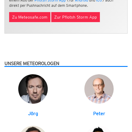
einem Abo der
Pflotsh Storm App
(für
Android
und
iOS
) auch
direkt per Pushnachricht auf dem Smartphone.
Zu Meteosafe.com
Zur Pflotsh Storm App
UNSERE METEOROLOGEN
Jörg
Peter