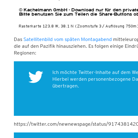
Das
Satellitenbild vom späten Montagabend
mitteleurop
die auf den Pazifik hinausziehen. Es folgen einige Ein
Regionen:
Ich möchte Twitter-Inhalte auf dem 
Hierbei werden personenbezogene Dat
übertragen.
https://twitter.com/newnewspage/status/91743814