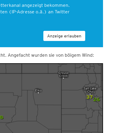
Wetterkanal angezeigt bekommen.
en (IP-Adresse o.ä.) an Twitter
Anzeige erlauben
cht. Angefacht wurden sie von böigem Wind: