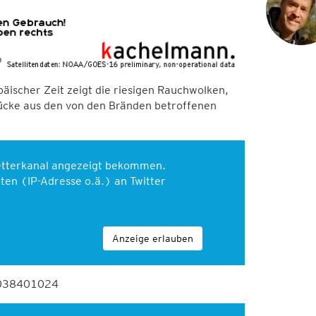
äischer Zeit zeigt die riesigen Rauchwolken,
drücke aus den von den Bränden betroffenen
Wetterkanal angezeigt bekommen.
en (IP-Adresse o.ä.) an Twitter
Anzeige erlauben
2038401024