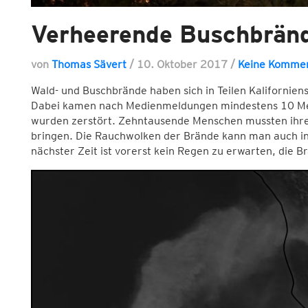
Verheerende Buschbrände
von
Thomas Sävert
/
10. Oktober 2017
/
Keine Komme
Wald- und Buschbrände haben sich in Teilen Kalifornien
Dabei kamen nach Medienmeldungen mindestens 10 Me
wurden zerstört. Zehntausende Menschen mussten ihre 
bringen. Die Rauchwolken der Brände kann man auch in 
nächster Zeit ist vorerst kein Regen zu erwarten, die B