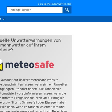
» zu kachelmannwetter.com
m
duelle Unwetterwarnungen von
mannwetter auf Ihrem
phone?
 Account auf unserer Meteosafe-Website
e benachrichten lassen, wenn sich ein Unwetter
tgelegten Standort nähert. Sie können sich
tomatisiert vorabinformieren lassen, wenn die
estimmte Ereignisse für ihren Ort für möglich
ie bspw. Sturm, Schneefall oder Eisregen, aber
rlich dann, wenn es tatsächlich ernst wird und
zu Ihnen unterwegs sind, es in Ihrem Bereich zu