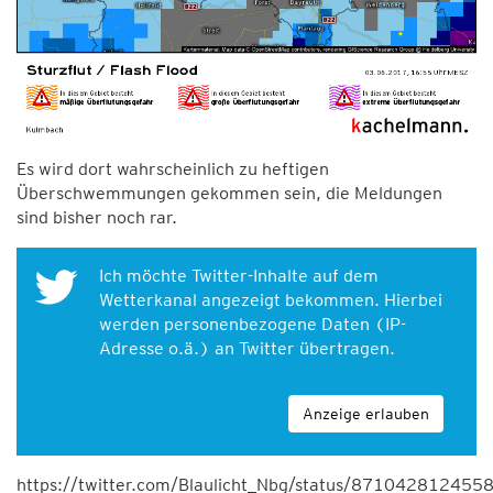
Es wird dort wahrscheinlich zu heftigen
Überschwemmungen gekommen sein, die Meldungen
sind bisher noch rar.
Ich möchte Twitter-Inhalte auf dem
Wetterkanal angezeigt bekommen. Hierbei
werden personenbezogene Daten (IP-
Adresse o.ä.) an Twitter übertragen.
Anzeige erlauben
https://twitter.com/Blaulicht_Nbg/status/87104281245