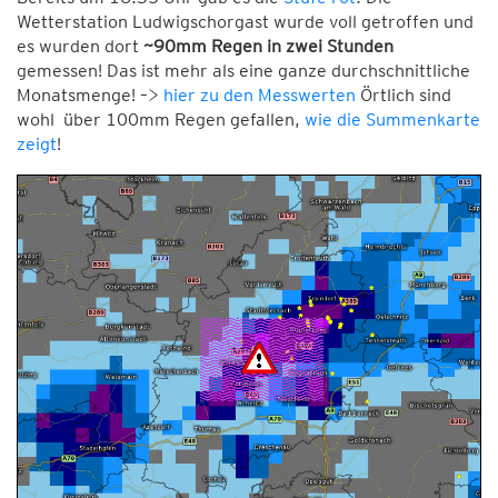
Wetterstation Ludwigschorgast wurde voll getroffen und
es wurden dort
~90mm Regen in zwei Stunden
gemessen! Das ist mehr als eine ganze durchschnittliche
Monatsmenge! –>
hier zu den Messwerten
Örtlich sind
wohl über 100mm Regen gefallen,
wie die Summenkarte
zeigt
!