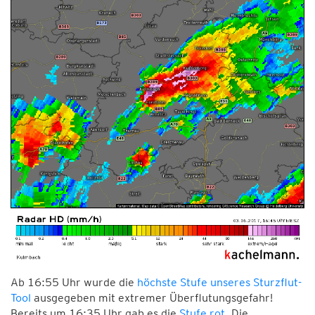
Ab 16:55 Uhr wurde die
höchste Stufe unseres Sturzflut-
Tool
ausgegeben mit extremer Überflutungsgefahr!
Bereits um 16:35 Uhr gab es die
Stufe rot
. Die