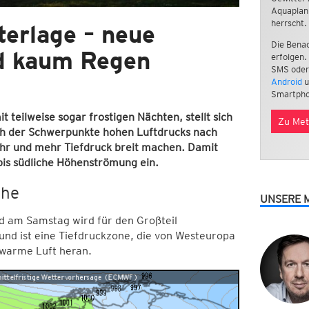
Aquaplan
herrscht.
erlage – neue
Die Benac
d kaum Regen
erfolgen.
SMS oder
Android
u
Smartpho
teilweise sogar frostigen Nächten, stellt sich
Zu Met
ch der Schwerpunkte hohen Luftdrucks nach
ehr und mehr Tiefdruck breit machen. Damit
 bis südliche Höhenströmung ein.
che
UNSERE 
d am Samstag wird für den Großteil
nd ist eine Tiefdruckzone, die von Westeuropa
 warme Luft heran.