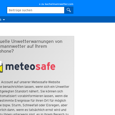
» zu kachelmannwetter.com
m
duelle Unwetterwarnungen von
mannwetter auf Ihrem
phone?
 Account auf unserer Meteosafe-Website
e benachrichten lassen, wenn sich ein Unwetter
tgelegten Standort nähert. Sie können sich
tomatisiert vorabinformieren lassen, wenn die
estimmte Ereignisse für ihren Ort für möglich
ie bspw. Sturm, Schneefall oder Eisregen, aber
rlich dann, wenn es tatsächlich ernst wird und
zu Ihnen unterwegs sind, es in Ihrem Bereich zu