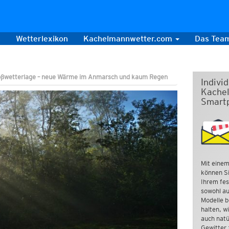
s
Wetterlexikon
Kachelmannwetter.com
Das Tea
oßwetterlage – neue Wärme im Anmarsch und kaum Regen
Indivi
Kachel
Smart
Mit einem
können Si
Ihrem fes
sowohl au
Modelle b
halten, w
auch natü
Gewitter 