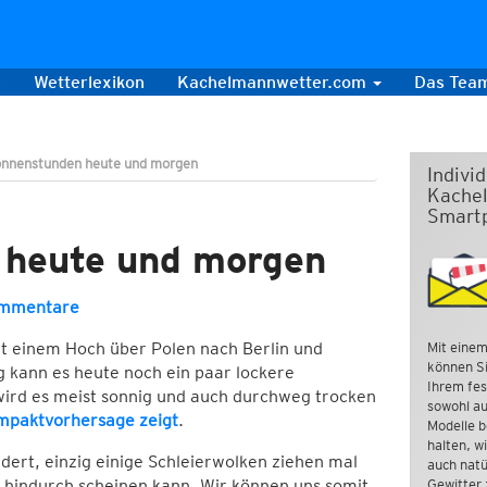
s
Wetterlexikon
Kachelmannwetter.com
Das Tea
onnenstunden heute und morgen
Indivi
Kachel
Smart
 heute und morgen
ommentare
t einem Hoch über Polen nach Berlin und
Mit einem
können Si
 kann es heute noch ein paar lockere
Ihrem fes
ird es meist sonnig und auch durchweg trocken
sowohl au
mpaktvorhersage zeigt
.
Modelle b
halten, w
ert, einzig einige Schleierwolken ziehen mal
auch natü
e hindurch scheinen kann. Wir können uns somit
Gewitter 