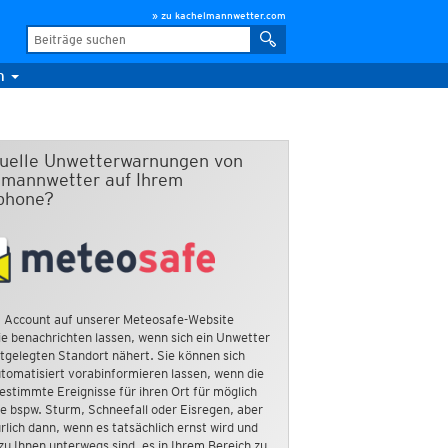
» zu kachelmannwetter.com
m
duelle Unwetterwarnungen von
mannwetter auf Ihrem
phone?
 Account auf unserer Meteosafe-Website
e benachrichten lassen, wenn sich ein Unwetter
tgelegten Standort nähert. Sie können sich
tomatisiert vorabinformieren lassen, wenn die
estimmte Ereignisse für ihren Ort für möglich
ie bspw. Sturm, Schneefall oder Eisregen, aber
rlich dann, wenn es tatsächlich ernst wird und
zu Ihnen unterwegs sind, es in Ihrem Bereich zu