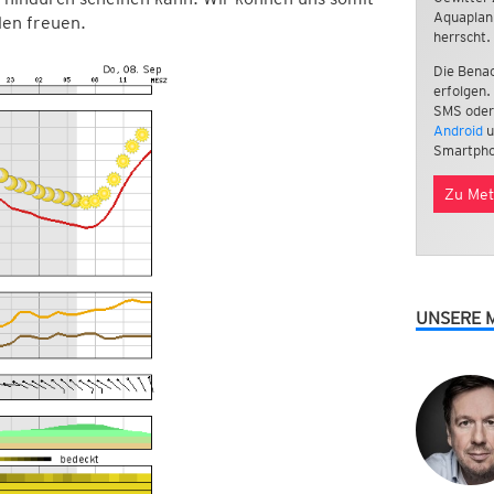
Aquaplan
en freuen.
herrscht.
Die Benac
erfolgen.
SMS oder
Android
u
Smartpho
Zu Met
UNSERE 