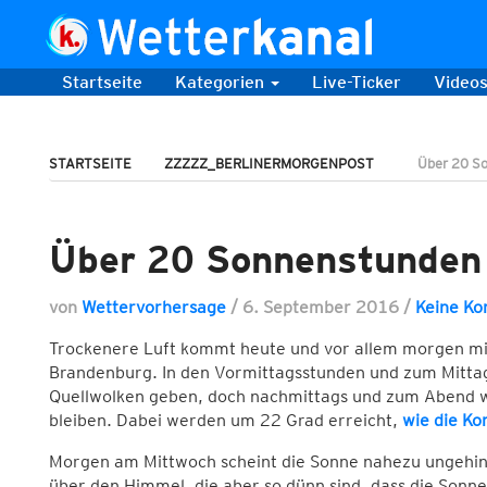
Startseite
Kategorien
Live-Ticker
Video
STARTSEITE
ZZZZZ_BERLINERMORGENPOST
Über 20 S
Über 20 Sonnenstunden
von
Wettervorhersage
/
6. September 2016
/
Keine K
Trockenere Luft kommt heute und vor allem morgen mi
Brandenburg. In den Vormittagsstunden und zum Mittag
Quellwolken geben, doch nachmittags und zum Abend w
bleiben. Dabei werden um 22 Grad erreicht,
wie die Ko
Morgen am Mittwoch scheint die Sonne nahezu ungehind
über den Himmel, die aber so dünn sind, dass die Sonn