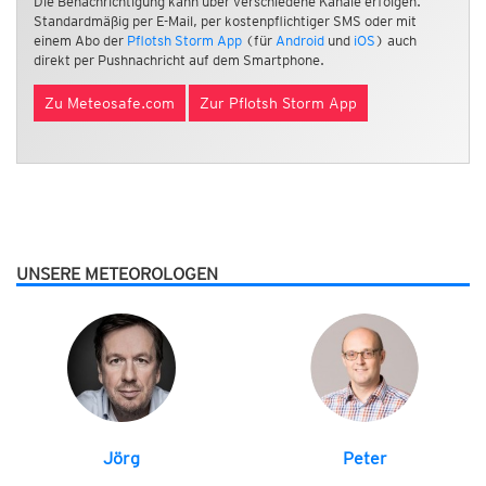
Die Benachrichtigung kann über verschiedene Kanäle erfolgen.
Standardmäßig per E-Mail, per kostenpflichtiger SMS oder mit
einem Abo der
Pflotsh Storm App
(für
Android
und
iOS
) auch
direkt per Pushnachricht auf dem Smartphone.
Zu Meteosafe.com
Zur Pflotsh Storm App
UNSERE METEOROLOGEN
Jörg
Peter