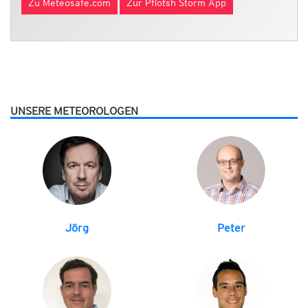
Zu Meteosafe.com
Zur Pflotsh Storm App
UNSERE METEOROLOGEN
Jörg
Peter