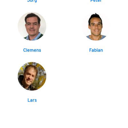
Jörg
Peter
Clemens
Fabian
Lars