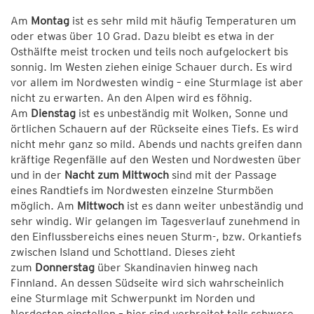
Am
Montag
ist es sehr mild mit häufig Temperaturen um
oder etwas über 10 Grad. Dazu bleibt es etwa in der
Osthälfte meist trocken und teils noch aufgelockert bis
sonnig. Im Westen ziehen einige Schauer durch. Es wird
vor allem im Nordwesten windig – eine Sturmlage ist aber
nicht zu erwarten. An den Alpen wird es föhnig.
Am
Dienstag
ist es unbeständig mit Wolken, Sonne und
örtlichen Schauern auf der Rückseite eines Tiefs. Es wird
nicht mehr ganz so mild. Abends und nachts greifen dann
kräftige Regenfälle auf den Westen und Nordwesten über
und in der
Nacht zum Mittwoch
sind mit der Passage
eines Randtiefs im Nordwesten einzelne Sturmböen
möglich. Am
Mittwoch
ist es dann weiter unbeständig und
sehr windig. Wir gelangen im Tagesverlauf zunehmend in
den Einflussbereichs eines neuen Sturm-, bzw. Orkantiefs
zwischen Island und Schottland. Dieses zieht
zum
Donnerstag
über Skandinavien hinweg nach
Finnland. An dessen Südseite wird sich wahrscheinlich
eine Sturmlage mit Schwerpunkt im Norden und
Nordosten einstellen – hier sind verbreitet teils schwere