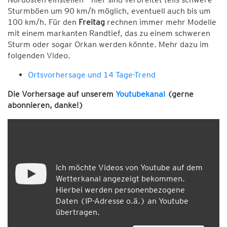
Sturmböen um 90 km/h möglich, eventuell auch bis um
100 km/h. Für den
Freitag
rechnen immer mehr Modelle
mit einem markanten Randtief, das zu einem schweren
Sturm oder sogar Orkan werden könnte. Mehr dazu im
folgenden Video.
Ortsvorhersage und 14 Tage-Trend
Die Vorhersage auf unserem
Youtubekanal
(gerne
abonnieren, danke!)
Ich möchte Videos von Youtube auf dem
Wetterkanal angezeigt bekommen.
Hierbei werden personenbezogene
Daten (IP-Adresse o.ä.) an Youtube
übertragen.