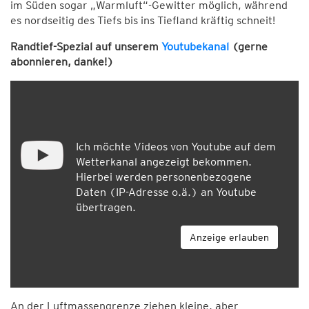
im Süden sogar „Warmluft“-Gewitter möglich, während
es nordseitig des Tiefs bis ins Tiefland kräftig schneit!
Randtief-Spezial auf unserem
Youtubekanal
(gerne
abonnieren, danke!)
Ich möchte Videos von Youtube auf dem
Wetterkanal angezeigt bekommen.
Hierbei werden personenbezogene
Daten (IP-Adresse o.ä.) an Youtube
übertragen.
Anzeige erlauben
An der Luftmassengrenze ziehen kleine, aber