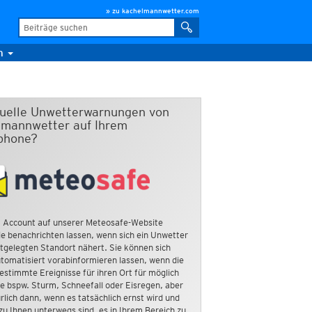
» zu kachelmannwetter.com
m
duelle Unwetterwarnungen von
mannwetter auf Ihrem
phone?
 Account auf unserer Meteosafe-Website
e benachrichten lassen, wenn sich ein Unwetter
tgelegten Standort nähert. Sie können sich
tomatisiert vorabinformieren lassen, wenn die
estimmte Ereignisse für ihren Ort für möglich
ie bspw. Sturm, Schneefall oder Eisregen, aber
rlich dann, wenn es tatsächlich ernst wird und
zu Ihnen unterwegs sind, es in Ihrem Bereich zu