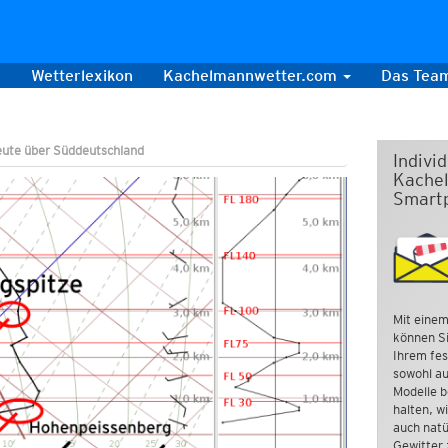
s
Wetterlexikon
Kachelmannwetter.com
Das Tea
eute über Süddeutschland
Indivi
Kachel
Smart
Mit einem
können Si
Ihrem fes
sowohl au
Modelle b
halten, w
auch natü
Gewitter 