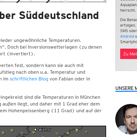
Aquaplan
herrscht.
über Süddeutschland
Die Benac
erfolgen.
SMS oder
Android
u
wieder ungewöhnliche Temperaturen.
Smartpho
en“. Doch bei Inversionswetterlagen (zu denen
rt (invertiert).
Zu Met
erten fest, sondern kann sie auch mit
Aufstieg nach oben u.a. Temperatur und
en im
schriftlichen Blog
von Fabian oder in
UNSERE 
eingekreist sind die Temperaturen in München
g außen liegt, und daher mit 1 Grad eher dem
 dem Hohenpeissenberg (11 Grad) und auf der