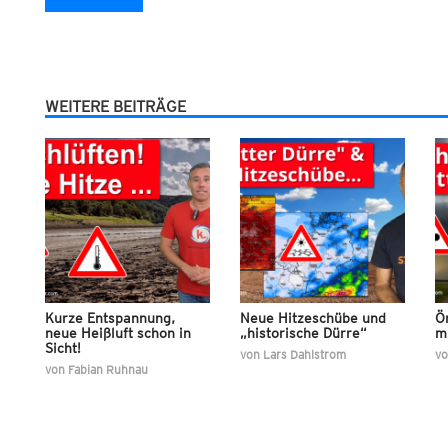
WEITERE BEITRÄGE
Kurze Entspannung,
Neue Hitzeschübe und
Ör
neue Heißluft schon in
„historische Dürre“
m
Sicht!
von
Lars Dahlstrom
v
von
Fabian Ruhnau