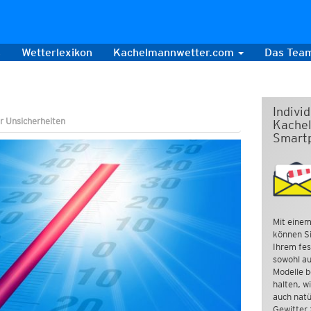
s
Wetterlexikon
Kachelmannwetter.com
Das Tea
Indivi
r Unsicherheiten
Kachel
Smart
Mit einem
können Si
Ihrem fes
sowohl au
Modelle b
halten, w
auch natü
Gewitter 