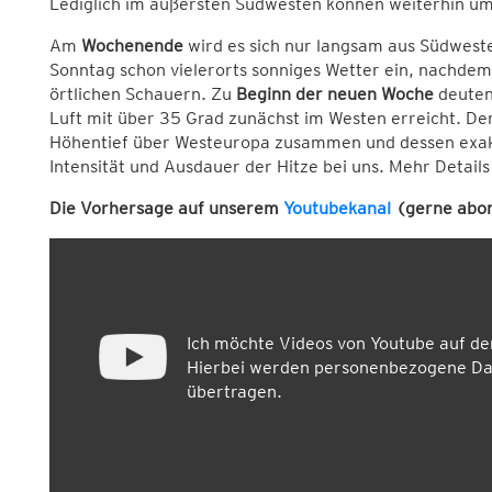
Lediglich im äußersten Südwesten können weiterhin um
Am
Wochenende
wird es sich nur langsam aus Südwest
Sonntag schon vielerorts sonniges Wetter ein, nachdem 
örtlichen Schauern. Zu
Beginn der neuen Woche
deuten 
Luft mit über 35 Grad zunächst im Westen erreicht. Der
Höhentief über Westeuropa zusammen und dessen exakt
Intensität und Ausdauer der Hitze bei uns. Mehr Detail
Die Vorhersage auf unserem
Youtubekanal
(gerne abon
Ich möchte Videos von Youtube auf d
Hierbei werden personenbezogene Dat
übertragen.