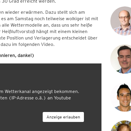
 30 Grad erreicht werden.
en wieder erwärmen. Dazu stellt sich am
es am Samstag noch teilweise wolkiger ist mit
alle Wettermodelle an, dass uns sehr heiße
 Heißluftvorstoß hängt mit einem kleinen
e Position und Verlagerung entscheidet über
s dazu im folgenden Video.
nieren, danke!)
em Wetterkanal angezeigt bekommen.
en (IP-Adresse o.ä.) an Youtube
Anzeige erlauben