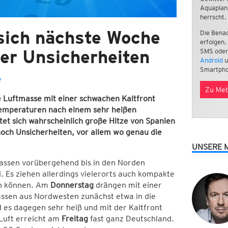
Aquaplan
herrscht.
sich nächste Woche
Die Benac
erfolgen.
ber Unsicherheiten
SMS oder
Android
u
Smartpho
e
Zu Met
 Luftmasse mit einer schwachen Kaltfront
Temperaturen nach einem sehr heißen
et sich wahrscheinlich große Hitze von Spanien
 noch Unsicherheiten, vor allem wo genau die
UNSERE 
ssen vorübergehend bis in den Norden
. Es ziehen allerdings vielerorts auch kompakte
en können. Am
Donnerstag
drängen mit einer
ssen aus Nordwesten zunächst etwa in die
es dagegen sehr heiß und mit der Kaltfront
 Luft erreicht am
Freitag
fast ganz Deutschland.