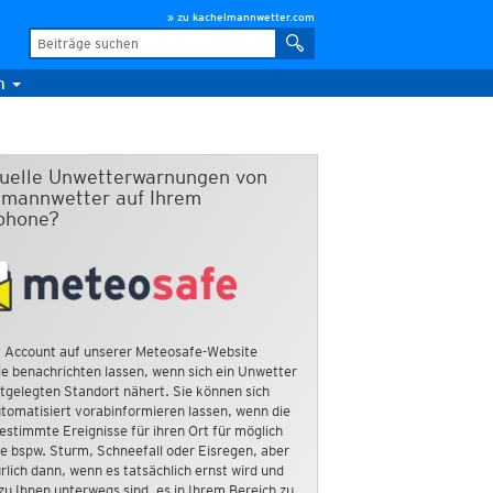
» zu kachelmannwetter.com
m
duelle Unwetterwarnungen von
mannwetter auf Ihrem
phone?
 Account auf unserer Meteosafe-Website
e benachrichten lassen, wenn sich ein Unwetter
tgelegten Standort nähert. Sie können sich
tomatisiert vorabinformieren lassen, wenn die
estimmte Ereignisse für ihren Ort für möglich
ie bspw. Sturm, Schneefall oder Eisregen, aber
rlich dann, wenn es tatsächlich ernst wird und
zu Ihnen unterwegs sind, es in Ihrem Bereich zu