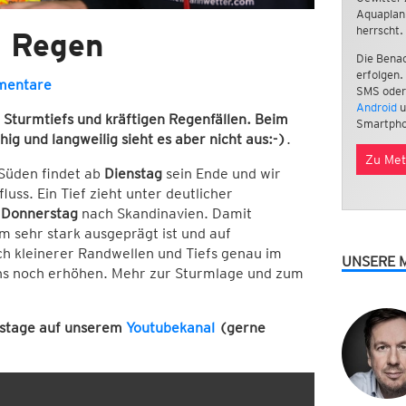
Aquaplan
herrscht.
l Regen
Die Benac
erfolgen.
mentare
SMS oder
Android
u
 Sturmtiefs und kräftigen Regenfällen. Beim
Smartpho
ig und langweilig sieht es aber nicht aus:-)
.
Zu Met
 Süden findet ab
Dienstag
sein Ende und wir
ss. Ein Tief zieht unter deutlicher
m
Donnerstag
nach Skandinavien. Damit
m sehr stark ausgeprägt ist und auf
lich kleinerer Randwellen und Tiefs genau im
UNSERE 
uns noch erhöhen. Mehr zur Sturmlage und zum
tstage auf unserem
Youtubekanal
(gerne