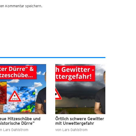
sten Kommentar speichern.
eue Hitzeschübe und
Örtlich schwere Gewitter
istorische Dürre“
mit Unwettergefahr
on
Lars Dahlstrom
von
Lars Dahlstrom