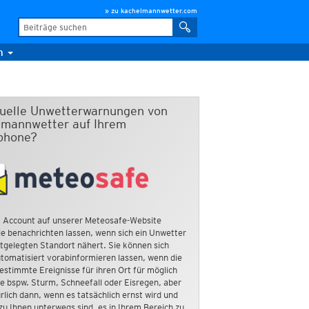
» zu kachelmannwetter.com
m
duelle Unwetterwarnungen von
mannwetter auf Ihrem
phone?
 Account auf unserer Meteosafe-Website
e benachrichten lassen, wenn sich ein Unwetter
tgelegten Standort nähert. Sie können sich
tomatisiert vorabinformieren lassen, wenn die
estimmte Ereignisse für ihren Ort für möglich
ie bspw. Sturm, Schneefall oder Eisregen, aber
rlich dann, wenn es tatsächlich ernst wird und
zu Ihnen unterwegs sind, es in Ihrem Bereich zu