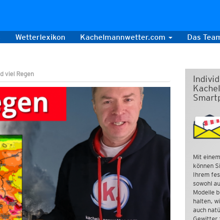
s
Wetterlexikon
Kachelmannwetter.com
Das Tea
d viel Regen
Indivi
Kachel
Smart
Mit einem
können Si
Ihrem fes
sowohl au
Modelle b
halten, w
auch natü
Gewitter 