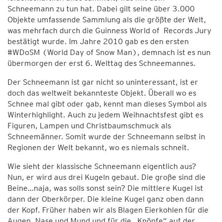
Schneemann
zu tun hat. Dabei gilt seine über 3.000
Objekte umfassende Sammlung als die größte der Welt,
was mehrfach durch die Guinness World of Records Jury
bestätigt wurde. Im Jahre 2010 gab es den ersten
#WDoSM (World Day of Snow Man), demnach ist es nun
übermorgen der erst 6. Welttag des Schneemannes.
Der Schneemann ist gar nicht so uninteressant, ist er
doch das weltweit bekannteste Objekt. Überall wo es
Schnee mal gibt oder gab, kennt man dieses Symbol als
Winterhighlight. Auch zu jedem Weihnachtsfest gibt es
Figuren, Lampen und Christbaumschmuck als
Schneemänner. Somit wurde der Schneemann selbst in
Regionen der Welt bekannt, wo es niemals schneit.
Wie sieht der klassische Schneemann eigentlich aus?
Nun, er wird aus drei Kugeln gebaut. Die große sind die
Beine…naja, was solls sonst sein? Die mittlere Kugel ist
dann der Oberkörper. Die kleine Kugel ganz oben dann
der Kopf. Früher haben wir als Blagen Eierkohlen für die
Augen, Nase und Mund und für die „Knöpfe“ auf der