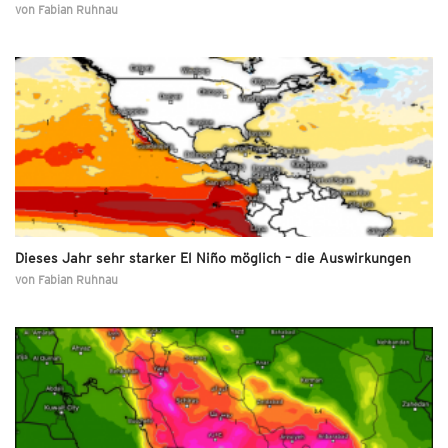
von
Fabian Ruhnau
Dieses Jahr sehr starker El Niño möglich – die Auswirkungen
von
Fabian Ruhnau