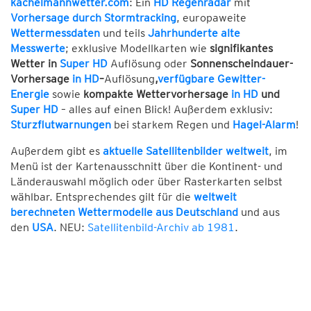
kachelmannwetter.com
: Ein
HD Regenradar
mit
Vorhersage durch Stormtracking
, europaweite
Wettermessdaten
und teils
Jahrhunderte alte
Messwerte
; exklusive Modellkarten wie
signifikantes
Wetter in
Super HD
Auflösung oder
Sonnenscheindauer-
Vorhersage
in HD
–
Auflösung
,
verfügbare Gewitter-
Energie
sowie
kompakte Wettervorhersage
in HD
und
Super HD
– alles auf einen Blick! Außerdem exklusiv:
Sturzflutwarnungen
bei starkem Regen und
Hagel-Alarm
!
Außerdem gibt es
aktuelle Satellitenbilder weltweit
, im
Menü ist der Kartenausschnitt über die Kontinent- und
Länderauswahl möglich oder über Rasterkarten selbst
wählbar. Entsprechendes gilt für die
weltweit
berechneten Wettermodelle aus Deutschland
und aus
den
USA
. NEU:
Satellitenbild-Archiv ab 1981
.